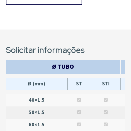
Solicitar informações
Ø TUBO
Ø (mm)
ST
STI
40×1.5
50×1.5
60×1.5