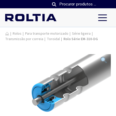
Produtos
|
Rolos
|
Para transporte motorizado
|
Série ligeira
|
Transmissão por correia
|
Toroidal
|
Rolo Série EM-310-DG