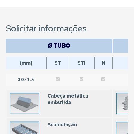
Solicitar informações
Ø TUBO
(mm)
ST
STI
N
30×1.5
Cabeça metálica
embutida
Acumulação