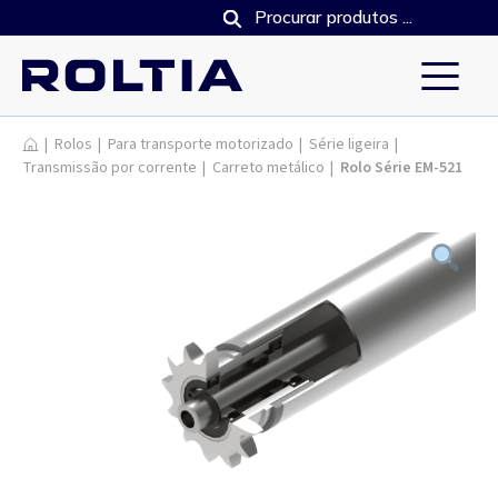
Produtos
|
Rolos
|
Para transporte motorizado
|
Série ligeira
|
Transmissão por corrente
|
Carreto metálico
|
Rolo Série EM-521