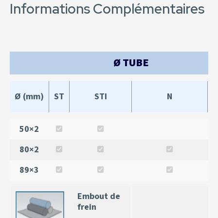
Informations Complémentaires
Ø TUBE
Ø (mm)
ST
STI
N
50×2
80×2
89×3
Embout de
frein