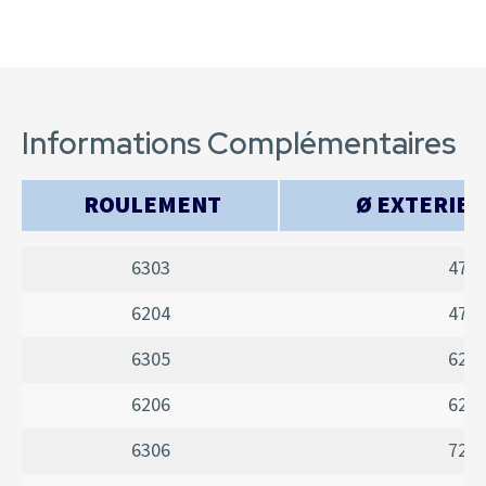
Informations Complémentaires
ROULEMENT
Ø EXTERIEU
6303
47
6204
47
6305
62
6206
62
6306
72