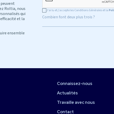
 peuvent
ez Roltia, nous
J'ai lu et j'accepte les Conditions Générales et la
Pol
rsonnalisés qui
Combien font deux plus trois ?
fficacité et la
ruire ensemble
Connaissez-nous
Actualités
Travaille avec nous
Contact