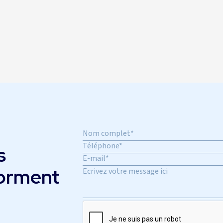
s
forment