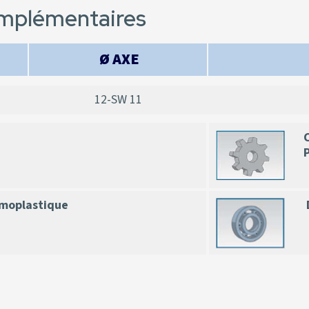
omplémentaires
Ø AXE
12-SW 11
moplastique