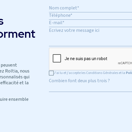
s
forment
 peuvent
ez Roltia, nous
J'ai lu et j'accepte les Conditions Générales et la
Pol
rsonnalisés qui
Combien font deux plus trois ?
fficacité et la
ruire ensemble