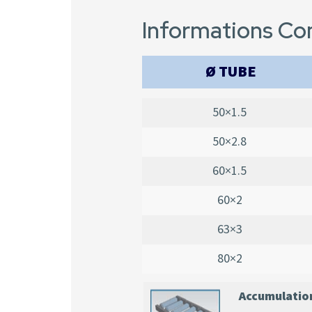
Informations C
Ø TUBE
50×1.5
50×2.8
60×1.5
60×2
63×3
80×2
Accumulatio