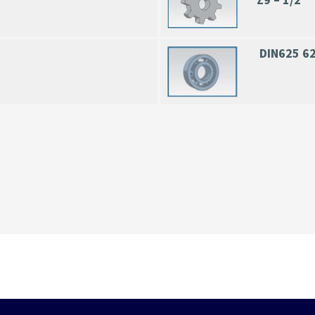
Z9 – 1/2″
DIN625 6