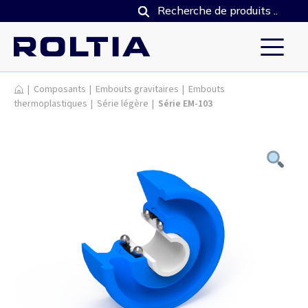
Produits
|
Composants
|
Embouts gravitaires
|
Embouts
thermoplastiques
|
Série légère
|
Série EM-103