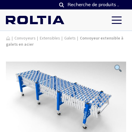
Produits
|
Convoyeurs
|
Extensibles
|
Galets
|
Convoyeur extensible à
galets en acier