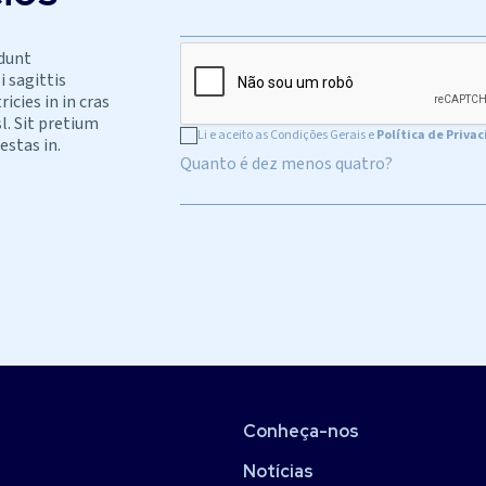
idunt
i sagittis
cies in in cras
l. Sit pretium
Li e aceito as Condições Gerais e
Política de Priva
estas in.
Quanto é dez menos quatro?
Conheça-nos
Notícias