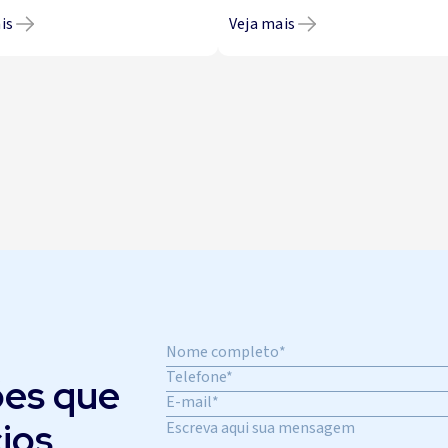
is
Veja mais
es que
ios