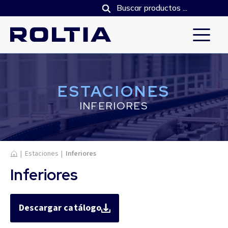
ESTACIONES
INFERIORES
Inicio
|
Estaciones
|
Inferiores
Inferiores
Descargar catálogo