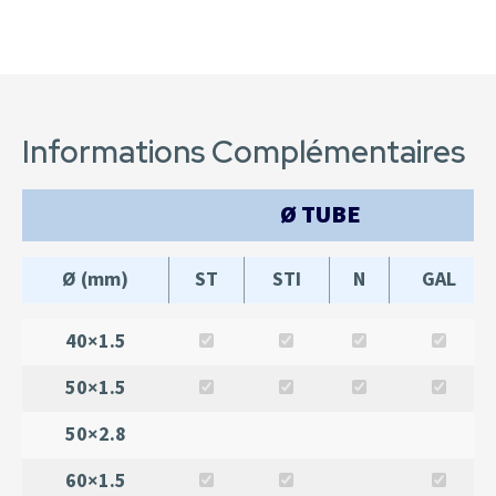
Informations Complémentaires
Ø TUBE
Ø (mm)
ST
STI
N
GAL
40×1.5
50×1.5
50×2.8
60×1.5