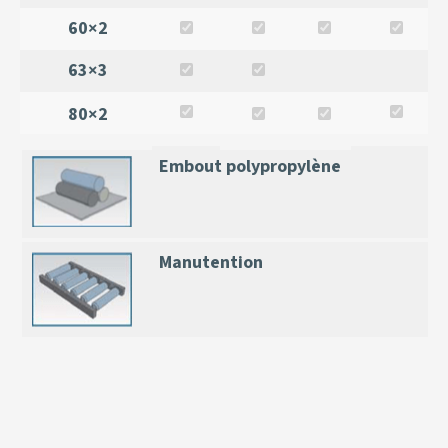
60×2
63×3
80×2
Embout polypropylène
Manutention