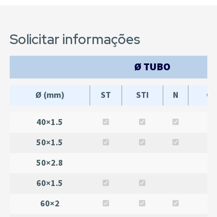
Solicitar informações
Ø TUBO
Ø (mm)
ST
STI
N
GA
40×1.5
50×1.5
50×2.8
60×1.5
60×2