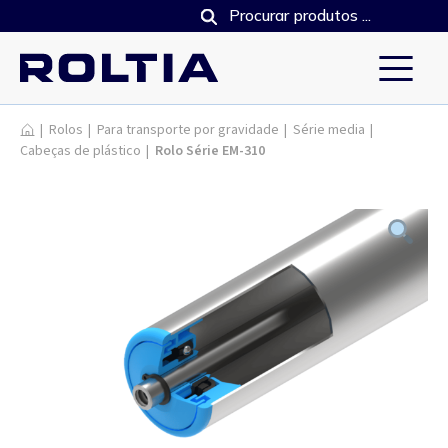
Produtos
|
Rolos
|
Para transporte por gravidade
|
Série media
|
Cabeças de plástico
|
Rolo Série EM-310