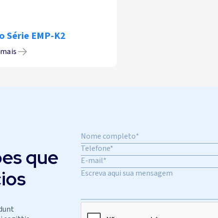
o Série EMP-K2
 mais
es que
ios
idunt