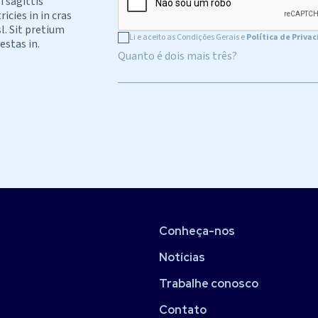
i sagittis
cies in in cras
l. Sit pretium
Li e aceito as Condições Gerais e
Política de Priva
estas in.
Quanto é dois mais três?
Conheça-nos
Notícias
Trabalhe conosco
Contato