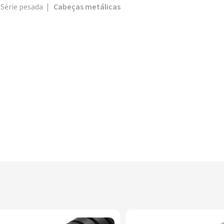
Série pesada
|
Cabeças metálicas