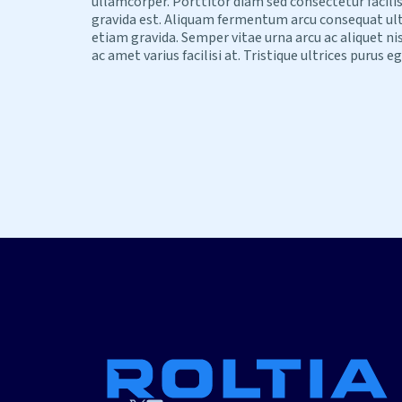
ullamcorper. Porttitor diam sed consectetur facilis
gravida est. Aliquam fermentum arcu consequat ultri
etiam gravida. Semper vitae urna arcu ac aliquet nis
ac amet varius facilisi at. Tristique ultrices purus eg