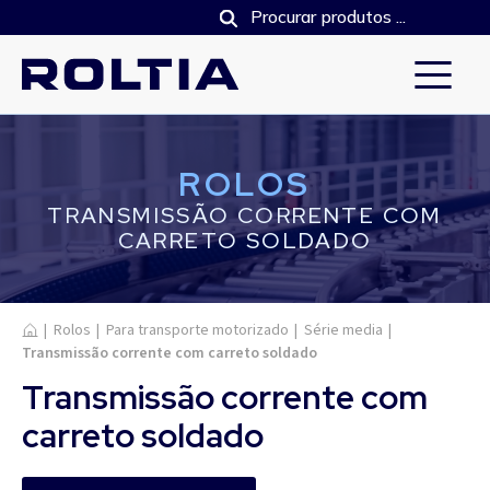
ROLOS
TRANSMISSÃO CORRENTE COM
CARRETO SOLDADO
Início
|
Rolos
|
Para transporte motorizado
|
Série media
|
Transmissão corrente com carreto soldado
Transmissão corrente com
carreto soldado