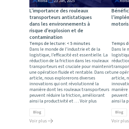
Roltia
23 Jan, 2025
Rolti
L’importance des rouleaux
Bénéfic
transporteurs antistatiques
l’implé
dans les environnements à
motoris
risque d’explosion et de
contamination
Temps de lecture:
< 5
minutes
Temps d
Dans le monde de l’industrie et de la
Dans le m
logistique, l’efficacité est essentielle. La
logistiqu
réduction de la friction dans les rouleaux
réduction
transporteurs est cruciale pour maintenir
transpor
une opération fluide et rentable. Dans cet
une opéra
article, nous explorerons diverses
article, 
innovations qui ont révolutionné la
innovati
manière dont les rouleaux transporteurs
manière 
peuvent réduire la friction, améliorant
peuvent r
ainsi la productivité et …
Voir plus
ainsi la 
Blog
Blog
Voir plus
Voir plus