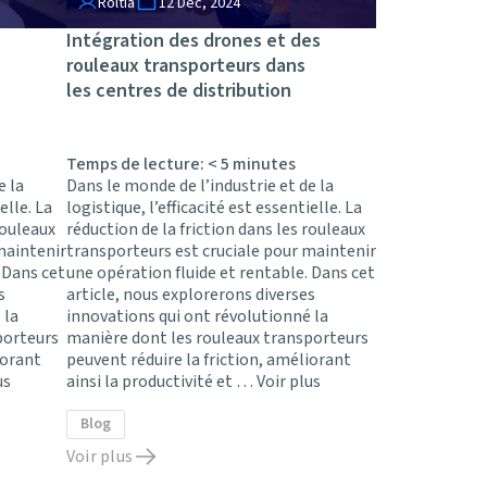
Roltia
12 Déc, 2024
Intégration des drones et des
rouleaux transporteurs dans
les centres de distribution
Temps de lecture:
< 5
minutes
e la
Dans le monde de l’industrie et de la
elle. La
logistique, l’efficacité est essentielle. La
rouleaux
réduction de la friction dans les rouleaux
maintenir
transporteurs est cruciale pour maintenir
 Dans cet
une opération fluide et rentable. Dans cet
s
article, nous explorerons diverses
 la
innovations qui ont révolutionné la
porteurs
manière dont les rouleaux transporteurs
iorant
peuvent réduire la friction, améliorant
us
ainsi la productivité et …
Voir plus
Blog
Voir plus