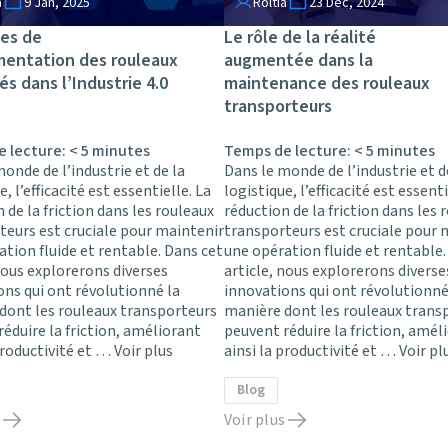
a
9 Jan, 2025
Roltia
23 Déc, 2024
es de
Le rôle de la réalité
mentation des rouleaux
augmentée dans la
és dans l’Industrie 4.0
maintenance des rouleaux
transporteurs
e lecture:
< 5
minutes
Temps de lecture:
< 5
minutes
onde de l’industrie et de la
Dans le monde de l’industrie et d
e, l’efficacité est essentielle. La
logistique, l’efficacité est essenti
 de la friction dans les rouleaux
réduction de la friction dans les 
teurs est cruciale pour maintenir
transporteurs est cruciale pour 
tion fluide et rentable. Dans cet
une opération fluide et rentable.
nous explorerons diverses
article, nous explorerons diverse
ons qui ont révolutionné la
innovations qui ont révolutionné
dont les rouleaux transporteurs
manière dont les rouleaux trans
éduire la friction, améliorant
peuvent réduire la friction, amél
productivité et …
Voir plus
ainsi la productivité et …
Voir pl
Blog
Voir plus