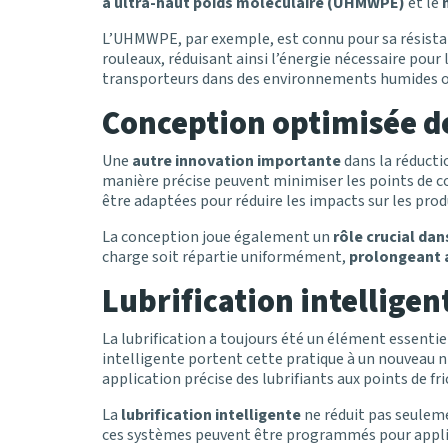
à ultra-haut poids moléculaire (UHMWPE)
et le
L’UHMWPE, par exemple, est connu pour sa résistance
rouleaux, réduisant ainsi l’énergie nécessaire pour 
transporteurs dans des environnements humides ou
Conception optimisée d
Une
autre innovation importante
dans la réductio
manière précise peuvent minimiser les points de cont
être adaptées pour réduire les impacts sur les prod
La conception joue également un
rôle crucial dan
charge soit répartie uniformément,
prolongeant a
Lubrification intelligen
La lubrification a toujours été un élément essenti
intelligente portent cette pratique à un nouveau n
application précise des lubrifiants aux points de fri
La
lubrification intelligente
ne réduit pas seuleme
ces systèmes peuvent être programmés pour appliqu