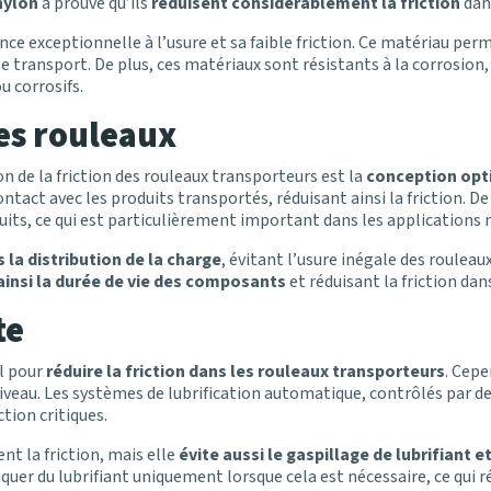
nylon
a prouvé qu’ils
réduisent considérablement la friction
dans
 exceptionnelle à l’usure et sa faible friction. Ce matériau perme
le transport. De plus, ces matériaux sont résistants à la corrosion
 corrosifs.
es rouleaux
n de la friction des rouleaux transporteurs est la
conception opt
act avec les produits transportés, réduisant ainsi la friction. De 
uits, ce qui est particulièrement important dans les applications 
s la distribution de la charge
, évitant l’usure inégale des rouleau
insi la durée de vie des composants
et réduisant la friction dan
te
el pour
réduire la friction dans les rouleaux transporteurs
. Cepe
iveau. Les systèmes de lubrification automatique, contrôlés par de
ction critiques.
nt la friction, mais elle
évite aussi le gaspillage de lubrifiant
er du lubrifiant uniquement lorsque cela est nécessaire, ce qui r