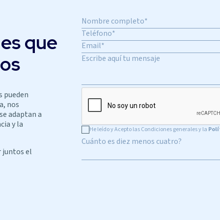
nes que
ios
s pueden
a, nos
 se adaptan a
cia y la
He leído y Acepto las Condiciones generales y la
Polí
Cuánto es diez menos cuatro?
 juntos el