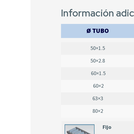
Información adic
Ø TUBO
50×1.5
50×2.8
60×1.5
60×2
63×3
80×2
Fijo