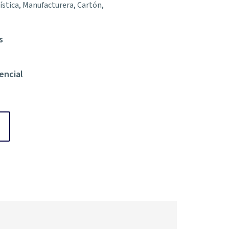
gística, Manufacturera, Cartón,
s
encial