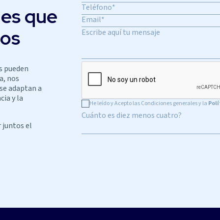
nes que
ios
s pueden
a, nos
 se adaptan a
cia y la
He leído y Acepto las Condiciones generales y la
Polí
Cuánto es diez menos cuatro?
 juntos el