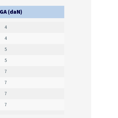
GA (daN)
4
4
5
5
7
7
7
7