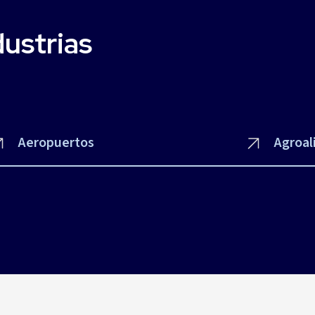
dustrias
Aeropuertos
Agroal