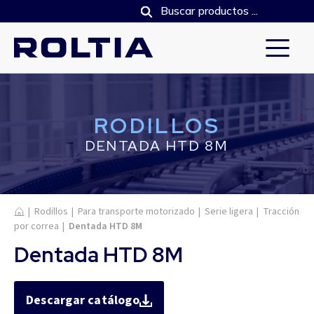
RODILLOS
DENTADA HTD 8M
Inicio
|
Rodillos
|
Para transporte motorizado
|
Serie ligera
|
Tracción
por correa
|
Dentada HTD 8M
Dentada HTD 8M
Descargar catálogo