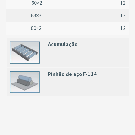
60×2
12
63×3
12
80×2
12
Acumulação
Pinhão de aço F-114