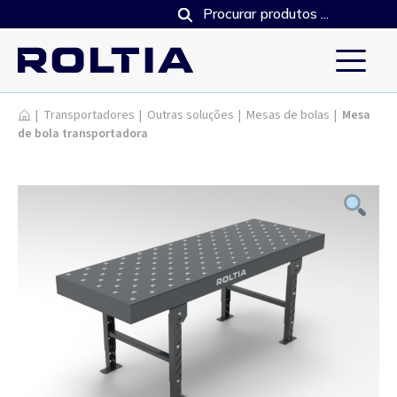
Produtos
|
Transportadores
|
Outras soluções
|
Mesas de bolas
|
Mesa
de bola transportadora