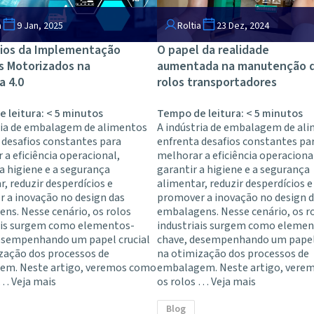
a
9 Jan, 2025
Roltia
23 Dez, 2024
ios da Implementação
O papel da realidade
s Motorizados na
aumentada na manutenção 
a 4.0
rolos transportadores
 leitura:
< 5
minutos
Tempo de leitura:
< 5
minutos
ria de embalagem de alimentos
A indústria de embalagem de al
 desafios constantes para
enfrenta desafios constantes pa
 a eficiência operacional,
melhorar a eficiência operaciona
 a higiene e a segurança
garantir a higiene e a segurança
, reduzir desperdícios e
alimentar, reduzir desperdícios e
 a inovação no design das
promover a inovação no design 
ns. Nesse cenário, os rolos
embalagens. Nesse cenário, os r
ais surgem como elementos-
industriais surgem como elemen
esempenhando um papel crucial
chave, desempenhando um papel 
zação dos processos de
na otimização dos processos de
em. Neste artigo, veremos como
embalagem. Neste artigo, vere
s …
Veja mais
os rolos …
Veja mais
Blog