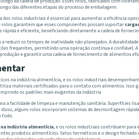
 longo da cadeia de produção. Esses rolos, fabricados com tolerân
longo das diferentes etapas do processo de embalagem.
 dos rolos industriais é essencial para aumentar a eficiência opera
 de rolos garantem que esses componentes possam suportar
carga
 rápida e eficiente, beneficiando diretamente a cadeia de fornec
 a reduzir os tempos de inatividade não planejados. A durabilida
ões frequentes, permitindo uma operação contínua e confiável. A
produção e garantir uma cadeia de fornecimento de alimentos efi
mentar
ticos na indústria alimentícia, e os rolos industriais desempenha
iliza materiais certificados para o contato com alimentos. Isso 
mprindo os padrões mais exigentes da indústria
ra a facilidade de limpeza e manutenção sanitária. Superfícies lis
ém disso, alguns rolos incorporam sistemas de desmontagem rápid
 todo.
 na indústria alimentícia
, e os rolos industriais contribuem para 
rentes produtos alimentícios. Selos herméticos e o design fechado