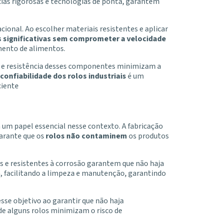
cias rigorosas e tecnologias de ponta, garantem
cional. Ao escolher materiais resistentes e aplicar
s significativas sem comprometer a velocidade
imento de alimentos.
de e resistência desses componentes minimizam a
confiabilidade dos rolos industriais
é um
ciente
m um papel essencial nesse contexto. A fabricação
garante que os
rolos não contaminem
os produtos
as e resistentes à corrosão garantem que não haja
a, facilitando a limpeza e manutenção, garantindo
esse objetivo ao garantir que não haja
 de alguns rolos minimizam o risco de