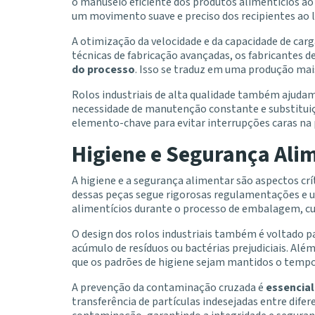
o manuseio eficiente dos produtos alimentícios ao
um movimento suave e preciso dos recipientes ao 
A otimização da velocidade e da capacidade de carga
técnicas de fabricação avançadas, os fabricantes
do processo
. Isso se traduz em uma produção mais
Rolos industriais de alta qualidade também ajudam
necessidade de manutenção constante e substituiç
elemento-chave para evitar interrupções caras na 
Higiene e Segurança Ali
A higiene e a segurança alimentar são aspectos crí
dessas peças segue rigorosas regulamentações e ut
alimentícios durante o processo de embalagem, cu
O design dos rolos industriais também é voltado pa
acúmulo de resíduos ou bactérias prejudiciais. Al
que os padrões de higiene sejam mantidos o tempo
A prevenção da contaminação cruzada é
essencial
transferência de partículas indesejadas entre dife