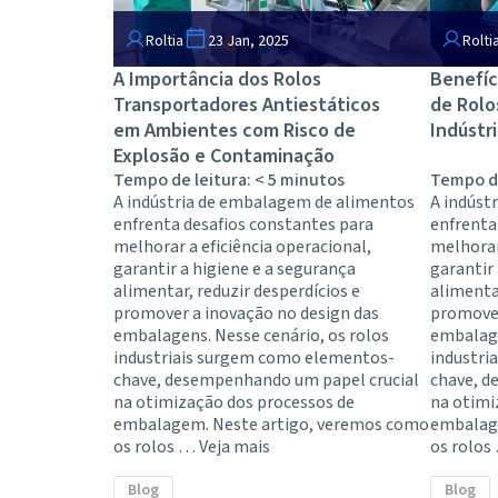
Roltia
23 Jan, 2025
Rolti
A Importância dos Rolos
Benefíc
Transportadores Antiestáticos
de Rolo
em Ambientes com Risco de
Indústri
Explosão e Contaminação
Tempo de leitura:
< 5
minutos
Tempo de
A indústria de embalagem de alimentos
A indúst
enfrenta desafios constantes para
enfrenta
melhorar a eficiência operacional,
melhorar
garantir a higiene e a segurança
garantir
alimentar, reduzir desperdícios e
alimentar
promover a inovação no design das
promover
embalagens. Nesse cenário, os rolos
embalage
industriais surgem como elementos-
industri
chave, desempenhando um papel crucial
chave, d
na otimização dos processos de
na otimi
embalagem. Neste artigo, veremos como
embalag
os rolos …
Veja mais
os rolo
Blog
Blog