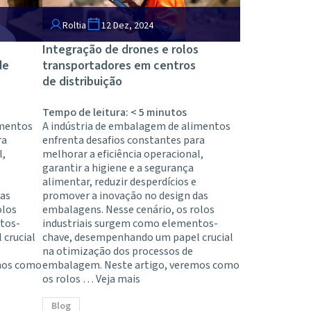
Roltia
12 Dez, 2024
Integração de drones e rolos
de
transportadores em centros
de distribuição
Tempo de leitura:
< 5
minutos
imentos
A indústria de embalagem de alimentos
ra
enfrenta desafios constantes para
l,
melhorar a eficiência operacional,
garantir a higiene e a segurança
alimentar, reduzir desperdícios e
das
promover a inovação no design das
olos
embalagens. Nesse cenário, os rolos
tos-
industriais surgem como elementos-
crucial
chave, desempenhando um papel crucial
na otimização dos processos de
mos como
embalagem. Neste artigo, veremos como
os rolos …
Veja mais
Blog