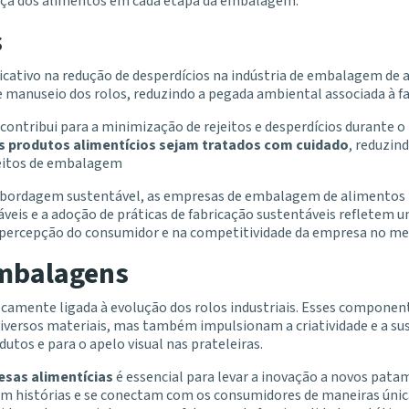
nça dos alimentos em cada etapa da embalagem.
s
cativo na redução de desperdícios na indústria de embalagem de a
e e manuseio dos rolos, reduzindo a pegada ambiental associada à 
 contribui para a minimização de rejeitos e desperdícios durante 
 produtos alimentícios sejam tratados com cuidado
, reduzin
feitos de embalagem
 abordagem sustentável, as empresas de embalagem de alimentos p
cláveis e a adoção de práticas de fabricação sustentáveis reflete
 percepção do consumidor e na competitividade da empresa no me
Embalagens
camente ligada à evolução dos rolos industriais. Esses componen
diversos materiais, mas também impulsionam a criatividade e a 
utos e para o apelo visual nas prateleiras.
esas alimentícias
é essencial para levar a inovação a novos pat
istórias e se conectam com os consumidores de maneiras únicas