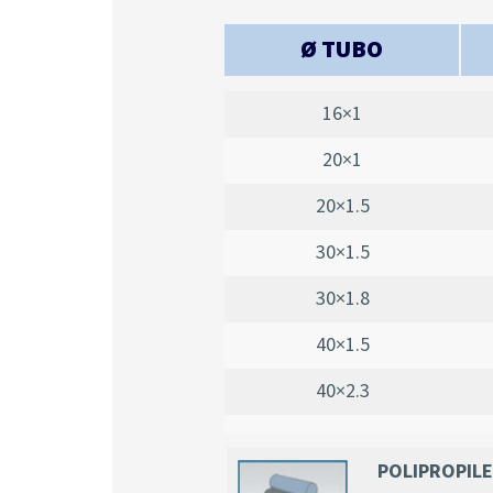
Ø TUBO
16×1
20×1
20×1.5
30×1.5
30×1.8
40×1.5
40×2.3
POLIPROPIL