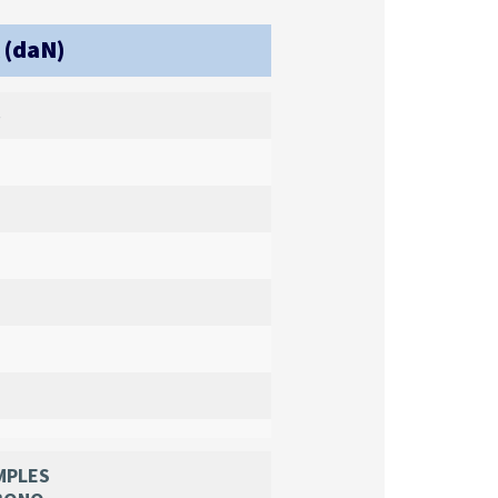
 (daN)
MPLES