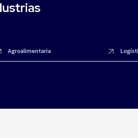
dustrias
Agroalimentaria
Logíst