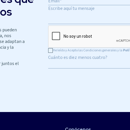
ios
s pueden
a, nos
 se adaptan a
cia y la
He leído y Acepto las Condiciones generales y la
Polí
Cuánto es diez menos cuatro?
 juntos el
Conócenos