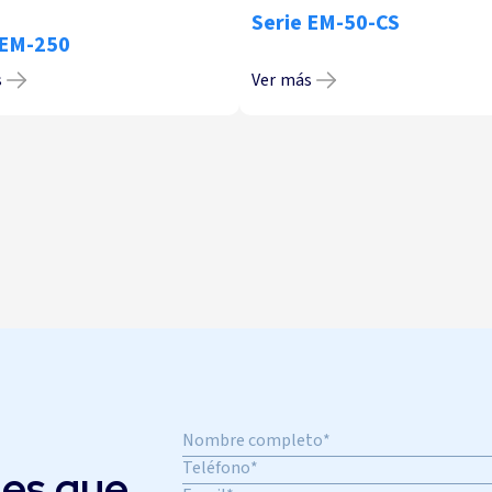
Serie EM-50-CS
 EM-250
s
Ver más
nes que